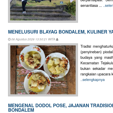
senantiasa ...
..sel
MENELUSURI BLAYAG BONDALEM, KULINER YA
06 Agustus 2026 13:50:21 WITA
Tradisi menghatur
(penyineban) pioda
budaya yang masih
Kecamatan Tejakula
bukan sekadar me
rangkaian upacara k
..selengkapnya
MENGENAL DODOL POSE, JAJANAN TRADISIO
BONDALEM