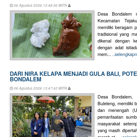
06 Agustus 2026 13:48:36 WITA
Desa Bondalem m
Kecamatan Tejaku
memiliki beragam po
tradisional yang ma
dikenal dengan k
dengan adat istiada
mem...
..selengkap
DARI NIRA KELAPA MENJADI GULA BALI, POT
BONDALEM
06 Agustus 2026 13:47:42 WITA
Desa Bondalem, K
Buleleng, memiliki 
dan menengah (U
pemanfaatan sumbe
masyarakat setemp
yang masih dipertah
merah at...
..seleng