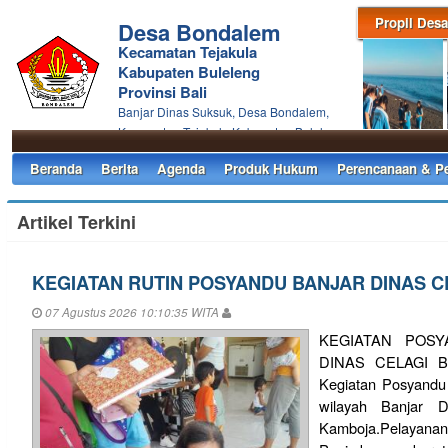
Propil Desa
Desa Bondalem
Kecamatan Tejakula
Kabupaten Buleleng
Provinsi Bali
Banjar Dinas Suksuk, Desa Bondalem,
Kecamatan Tejakula Kabupaten Buleleng
Beranda
Berita
Agenda
Produk Hukum
Perencanaan & P
Artikel Terkini
KEGIATAN RUTIN POSYANDU BANJAR DINAS C
07 Agustus 2026 10:10:35 WITA
KEGIATAN POS
DINAS CELAGI B
Kegiatan Posyandu r
wilayah Banjar D
Kamboja.Pelayan