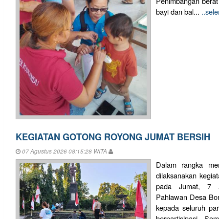
Penimbangan berat
bayi dan bal...
..sel
KEGIATAN GOTONG ROYONG JUMAT BERSIH
07 Agustus 2026 08:15:28 WITA
Dalam rangka mem
dilaksanakan kegia
pada Jumat, 7 
Pahlawan Desa Bon
kepada seluruh pa
berpartisipasi. S