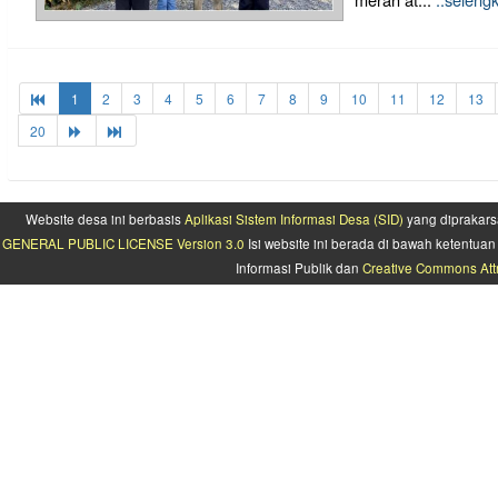
1
2
3
4
5
6
7
8
9
10
11
12
13
20
Website desa ini berbasis
Aplikasi Sistem Informasi Desa (SID)
yang diprakars
GENERAL PUBLIC LICENSE Version 3.0
Isi website ini berada di bawah ketentu
Informasi Publik dan
Creative Commons Attr