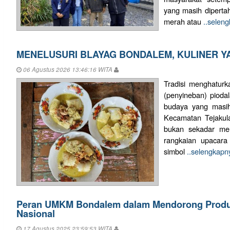
yang masih dipertah
merah atau
..selen
MENELUSURI BLAYAG BONDALEM, KULINER YA
06 Agustus 2026 13:46:16 WITA
Tradisi menghatur
(penyineban) pioda
budaya yang masih
Kecamatan Tejakula
bukan sekadar me
rangkaian upacara
simbol
..selengkapn
Peran UMKM Bondalem dalam Mendorong Produk
Nasional
17 Agustus 2025 23:59:53 WITA