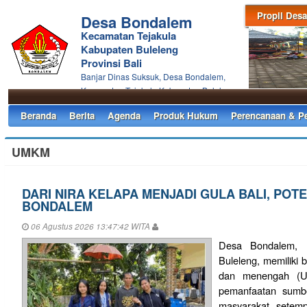
Propil Desa
Desa Bondalem
Kecamatan Tejakula
Kabupaten Buleleng
Provinsi Bali
Banjar Dinas Suksuk, Desa Bondalem,
Kecamatan Tejakula Kabupaten Buleleng
Beranda
Berita
Agenda
Produk Hukum
Perencanaan & P
UMKM
DARI NIRA KELAPA MENJADI GULA BALI, POT
BONDALEM
06 Agustus 2026 13:47:42 WITA
Desa Bondalem, K
Buleleng, memiliki 
dan menengah (U
pemanfaatan sumbe
masyarakat setemp