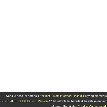
Website desa ini berbasis
Aplikasi Sistem Informasi Desa (SID)
yang diprakars
GENERAL PUBLIC LICENSE Version 3.0
Isi website ini berada di bawah ketentu
Informasi Publik dan
Creative Commons Attr