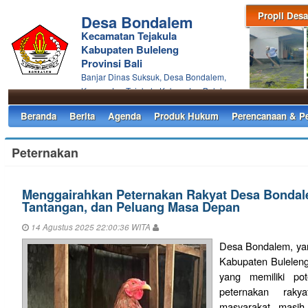
Propil Desa
Desa Bondalem
Kecamatan Tejakula
Kabupaten Buleleng
Provinsi Bali
Banjar Dinas Suksuk, Desa Bondalem,
Kecamatan Tejakula Kabupaten Buleleng
Beranda
Berita
Agenda
Produk Hukum
Perencanaan & P
Peternakan
Menggairahkan Peternakan Rakyat Desa Bondale
Tantangan, dan Peluang Masa Depan
14 Agustus 2025 22:00:36 WITA
Desa Bondalem, yang
Kabupaten Buleleng
yang memiliki pot
peternakan raky
masyarakat masih