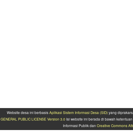
Website desa ini berbasis
Aplikasi Sistem Informasi Desa (SID)
yang diprakars
GENERAL PUBLIC LICENSE Version 3.0
Isi website ini berada di bawah ketentu
Informasi Publik dan
Creative Commons Attr