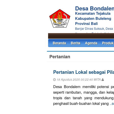
Desa Bondale
Kecamatan Tejakula
Kabupaten Buleleng
Provinsi Bali
Banjar Dinas Suksuk, Desa
Kecamatan Tejakula Kabupa
Beranda
Berita
Agenda
Produk
Pertanian
Pertanian Lokal sebagai P
18 Agustus 2025 00:22:45 WITA
Desa Bondalem memiliki potensi p
seperti rambutan, mangga, dan kelap
tropis dan tanah yang mendukung
penghasil buah-buahan lokal yang
..