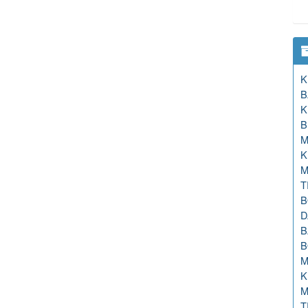
K
B
K
B
M
K
M
T
B
D
B
B
M
K
M
T