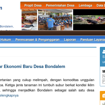
Propil Desa
Pemerintahan Desa
Lembaga
Data 
m
 Bondalem,
ten Buleleng
 Hukum
Perencanaan & Penganggaran
Laporan
Panduan Layana
S
u
ilar Ekonomi Baru Desa Bondalem
M
ertanian yang cukup melimpah, dengan komoditas unggulan
a. Ketiga jenis tanaman ini tumbuh subur berkat kondisi iklim
, sehingga menjadikan Bondalem sebagai salah satu desa
selengkapnya