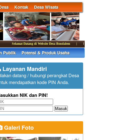
Desa
Kontak
Desa Wisata
Selamat Datang di Website Desa Bondalem
|
Kantor Perbekel Bondalem membuka pelayan
n Publik
Potensi & Produk Usaha
Layanan Mandiri
ilakan datang / hubungi perangkat Desa
ntuk mendapatkan kode PIN Anda.
asukkan NIK dan PIN!
Masuk
Galeri Foto