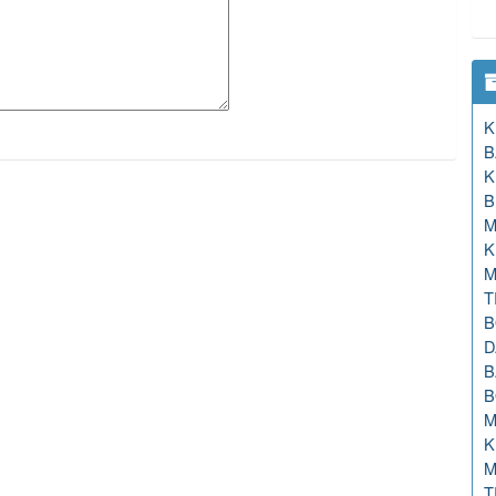
K
B
K
B
M
K
M
T
B
D
B
B
M
K
M
T