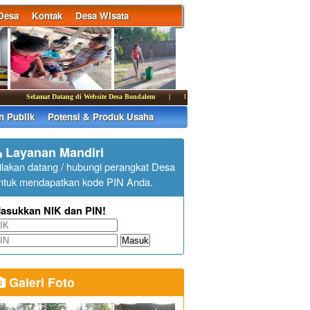
Desa
Kontak
Desa Wisata
Selamat Datang di Website Desa Bondalem
|
Kantor Perbekel Bondalem membuka pelayana
n Publik
Potensi & Produk Usaha
Layanan Mandiri
ilakan datang / hubungi perangkat Desa
ntuk mendapatkan kode PIN Anda.
asukkan NIK dan PIN!
Masuk
Galeri Foto