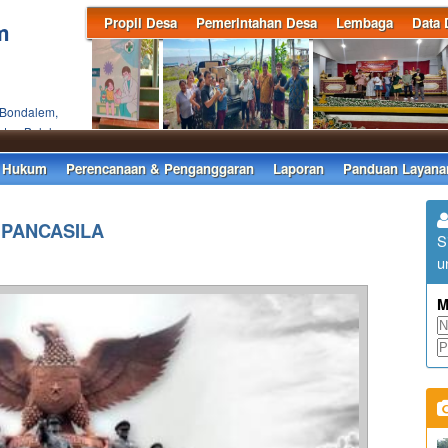
Propil Desa
Pemerintahan Desa
Lembaga
Data 
m
 Bondalem,
ten Buleleng
 Hukum
Perencanaan & Penganggaran
Laporan
Panduan Layana
 PANCASILA
S
u
M