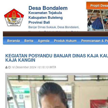
Propil Desa
Desa Bondalem
Kecamatan Tejakula
Kabupaten Buleleng
Provinsi Bali
Banjar Dinas Suksuk, Desa Bondalem,
Kecamatan Tejakula Kabupaten Buleleng
Beranda
Berita
Agenda
Produk Hukum
Perencanaan & P
KEGIATAN POSYANDU BANJAR DINAS KAJA KA
KAJA KANGIN
16 Desember 2024 10:15:13 WITA