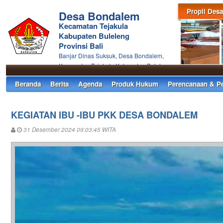
Propil Desa
Desa Bondalem
Kecamatan Tejakula
Kabupaten Buleleng
Provinsi Bali
Banjar Dinas Suksuk, Desa Bondalem,
Kecamatan Tejakula Kabupaten Buleleng
Beranda
Berita
Agenda
Produk Hukum
Perencanaan & P
KEGIATAN IBU -IBU PKK DESA BONDALEM
31 Desember 2024 09:03:45 WITA