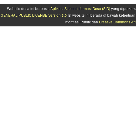
Website desa ini berbasis
Aplikasi Sistem Informasi Desa (SID)
yang diprakars
GENERAL PUBLIC LICENSE Version 3.0
Isi website ini berada di bawah ketentu
Informasi Publik dan
Creative Commons Attr