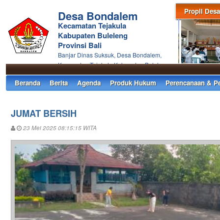
Propil Desa
Desa Bondalem
Kecamatan Tejakula
Kabupaten Buleleng
Provinsi Bali
Banjar Dinas Suksuk, Desa Bondalem,
Kecamatan Tejakula Kabupaten Buleleng
Beranda
Berita
Agenda
Produk Hukum
Perencanaan & P
JUMAT BERSIH
23 Mei 2025 08:15:15 WITA