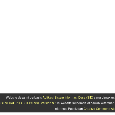
Website desa ini berbasis
Aplikasi Sistem Informasi Desa (SID)
yang diprakars
GENERAL PUBLIC LICENSE Version 3.0
Isi website ini berada di bawah ketentu
Informasi Publik dan
Creative Commons Attr