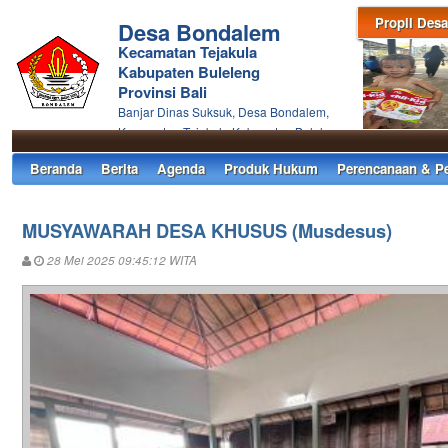
Propil Desa
Desa Bondalem
Kecamatan Tejakula
Kabupaten Buleleng
Provinsi Bali
Banjar Dinas Suksuk, Desa Bondalem,
Kecamatan Tejakula Kabupaten Buleleng
Beranda
Berita
Agenda
Produk Hukum
Perencanaan & P
MUSYAWARAH DESA KHUSUS (Musdesus)
28 Mei 2025 09:45:12 WITA