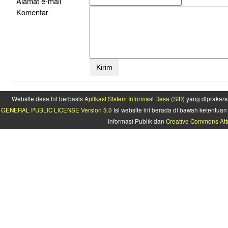
Alamat e-mail
Komentar
Website desa ini berbasis
Aplikasi Sistem Informasi Desa (SID)
yang diprakars
GENERAL PUBLIC LICENSE Version 3.0
Isi website ini berada di bawah ketentu
Informasi Publik dan
Creative Commons Attr