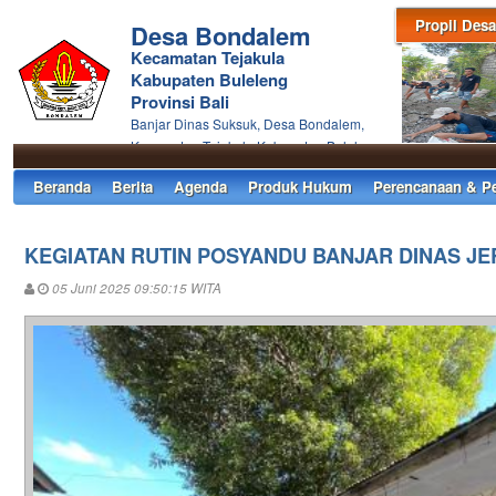
Propil Desa
Desa Bondalem
Kecamatan Tejakula
Kabupaten Buleleng
Provinsi Bali
Banjar Dinas Suksuk, Desa Bondalem,
Kecamatan Tejakula Kabupaten Buleleng
Beranda
Berita
Agenda
Produk Hukum
Perencanaan & P
KEGIATAN RUTIN POSYANDU BANJAR DINAS JE
05 Juni 2025 09:50:15 WITA