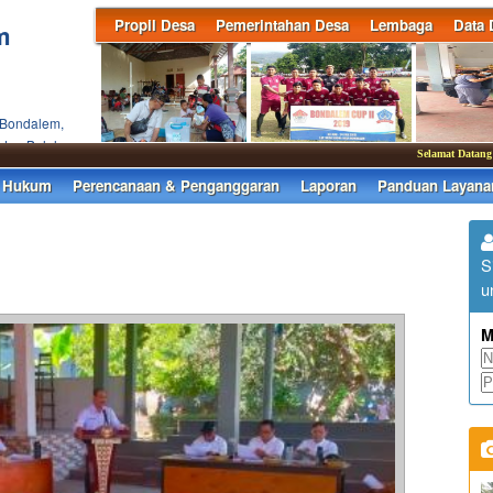
Propil Desa
Pemerintahan Desa
Lembaga
Data 
m
 Bondalem,
ten Buleleng
Selamat Datang di 
 Hukum
Perencanaan & Penganggaran
Laporan
Panduan Layana
S
u
M