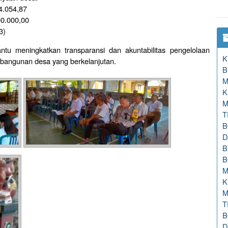
4.054,87
00.000,00
3)
u meningkatkan transparansi dan akuntabilitas pengelolaan
K
bangunan desa yang berkelanjutan.
B
M
K
M
T
B
D
B
B
M
K
M
T
B
D