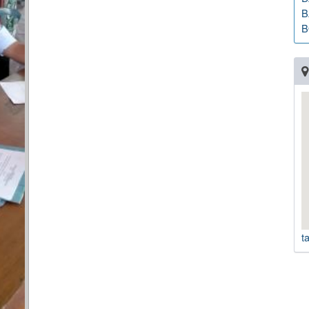
B
B
t