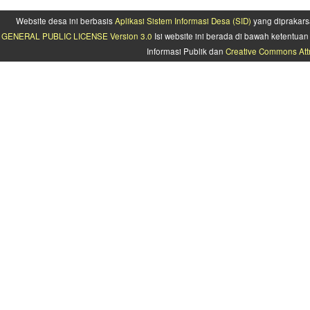
Website desa ini berbasis
Aplikasi Sistem Informasi Desa (SID)
yang diprakars
GENERAL PUBLIC LICENSE Version 3.0
Isi website ini berada di bawah ketentu
Informasi Publik dan
Creative Commons Attr