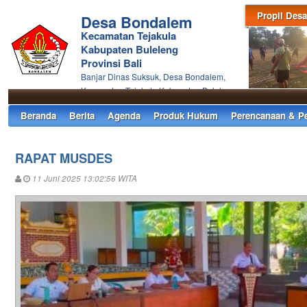
Propil Desa
Desa Bondalem
Kecamatan Tejakula
Kabupaten Buleleng
Provinsi Bali
Banjar Dinas Suksuk, Desa Bondalem,
Kecamatan Tejakula Kabupaten Buleleng
Beranda
Berita
Agenda
Produk Hukum
Perencanaan & P
RAPAT MUSDES
11 Juni 2025 13:02:56 WITA