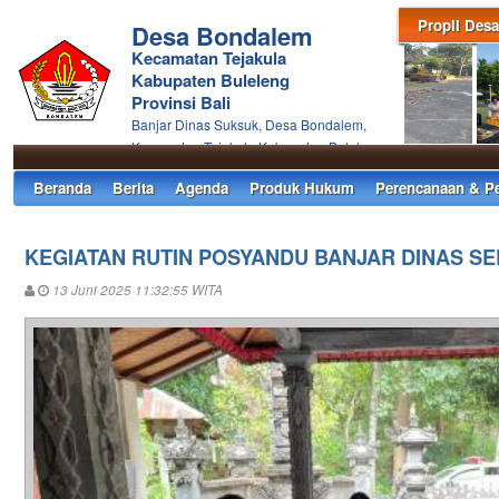
Propil Desa
Desa Bondalem
Kecamatan Tejakula
Kabupaten Buleleng
Provinsi Bali
Banjar Dinas Suksuk, Desa Bondalem,
Kecamatan Tejakula Kabupaten Buleleng
Beranda
Berita
Agenda
Produk Hukum
Perencanaan & P
KEGIATAN RUTIN POSYANDU BANJAR DINAS S
13 Juni 2025 11:32:55 WITA