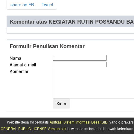
share on FB
Tweet
Komentar atas KEGIATAN RUTIN POSYANDU 
Formulir Penulisan Komentar
Nama
Alamat e-mail
Komentar
Website desa ini berbasis
Aplikasi Sistem Informasi Desa (SID)
yang diprakars
GENERAL PUBLIC LICENSE Version 3.0
Isi website ini berada di bawah ketentu