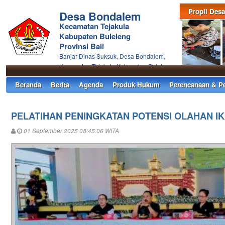
Propil Desa
Desa Bondalem
Kecamatan Tejakula
Kabupaten Buleleng
Provinsi Bali
Banjar Dinas Suksuk, Desa Bondalem,
Kecamatan Tejakula Kabupaten Buleleng
Beranda
Berita
Agenda
Produk Hukum
Perencanaan & P
PELATIHAN PENINGKATAN POTENSI OLAHAN I
01 September 2025 08:45:06 WITA