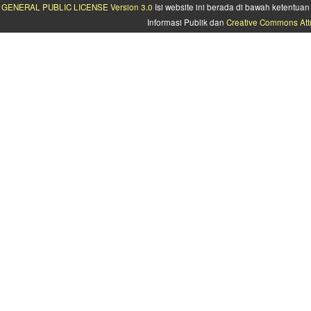
GENERAL PUBLIC LICENSE Version 3.0
Isi website ini berada di bawah ketentu
Informasi Publik dan
Creative Commons Attr