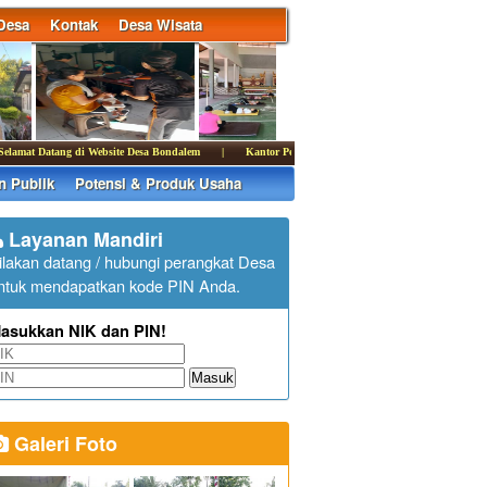
Desa
Kontak
Desa Wisata
mat Datang di Website Desa Bondalem
|
Kantor Perbekel Bondalem membuka pelayanan publik 
n Publik
Potensi & Produk Usaha
Layanan Mandiri
ilakan datang / hubungi perangkat Desa
ntuk mendapatkan kode PIN Anda.
asukkan NIK dan PIN!
Masuk
Galeri Foto