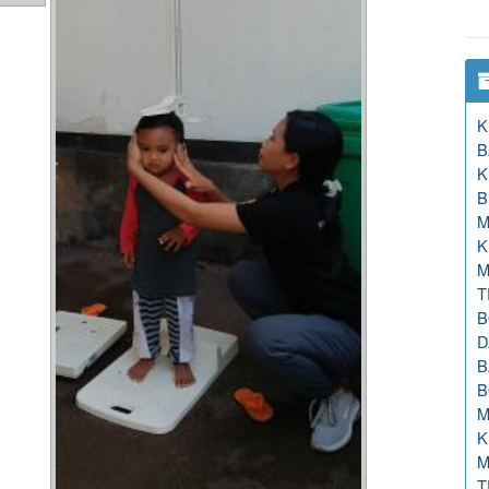
K
B
K
B
M
K
M
T
B
D
B
B
M
K
M
T