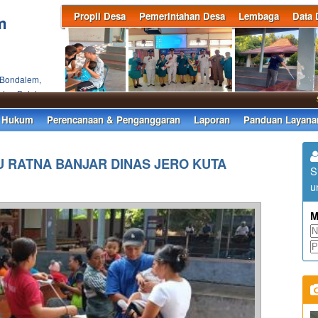
Propil Desa
Pemerintahan Desa
Lembaga
Data 
m
 Bondalem,
ten Buleleng
Sela
 Hukum
Perencanaan & Penganggaran
Laporan
Panduan Layana
U RATNA BANJAR DINAS JERO KUTA
S
u
M