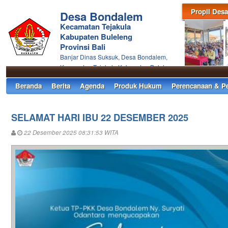
Propil Desa
Desa Bondalem
Kecamatan Tejakula
Kabupaten Buleleng
Provinsi Bali
Banjar Dinas Suksuk, Desa Bondalem,
Kecamatan Tejakula Kabupaten Buleleng
Beranda
Berita
Agenda
Produk Hukum
Perencanaan & P
SELAMAT HARI IBU 22 DESEMBER 2025
22 Desember 2025 08:31:53 WITA