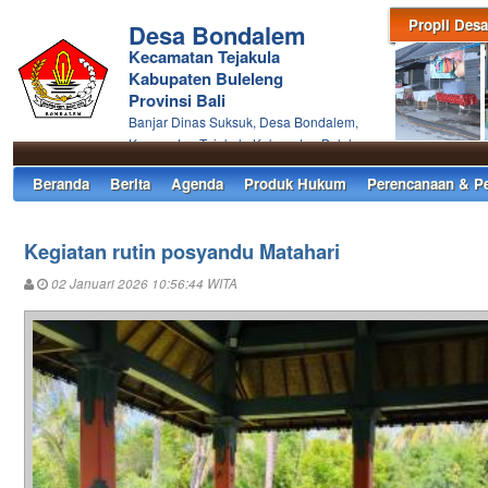
Propil Desa
Desa Bondalem
Kecamatan Tejakula
Kabupaten Buleleng
Provinsi Bali
Banjar Dinas Suksuk, Desa Bondalem,
Kecamatan Tejakula Kabupaten Buleleng
Beranda
Berita
Agenda
Produk Hukum
Perencanaan & P
Kegiatan rutin posyandu Matahari
02 Januari 2026 10:56:44 WITA