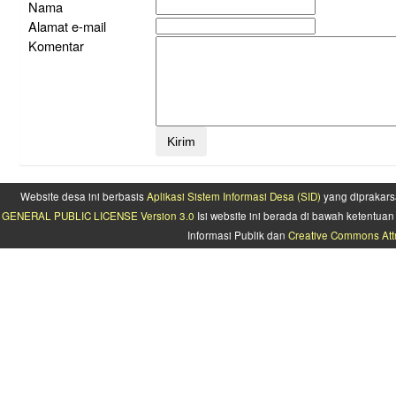
Nama
Alamat e-mail
Komentar
Website desa ini berbasis
Aplikasi Sistem Informasi Desa (SID)
yang diprakars
GENERAL PUBLIC LICENSE Version 3.0
Isi website ini berada di bawah ketentu
Informasi Publik dan
Creative Commons Attr