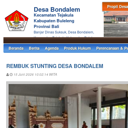
Propil Desa
Desa Bondalem
Kecamatan Tejakula
Kabupaten Buleleng
Provinsi Bali
Banjar Dinas Suksuk, Desa Bondalem,
Kecamatan Tejakula Kabupaten Buleleng
Beranda
Berita
Agenda
Produk Hukum
Perencanaan & P
REMBUK STUNTING DESA BONDALEM
15 Juni 2026 10:02:14 WITA