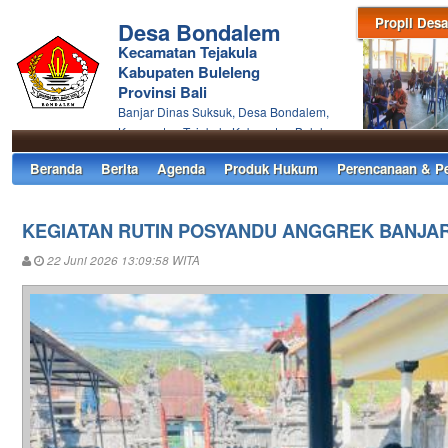
Propil Desa
Desa Bondalem
Kecamatan Tejakula
Kabupaten Buleleng
Provinsi Bali
Banjar Dinas Suksuk, Desa Bondalem,
Kecamatan Tejakula Kabupaten Buleleng
Beranda
Berita
Agenda
Produk Hukum
Perencanaan & P
KEGIATAN RUTIN POSYANDU ANGGREK BANJAR
22 Juni 2026 13:09:58 WITA