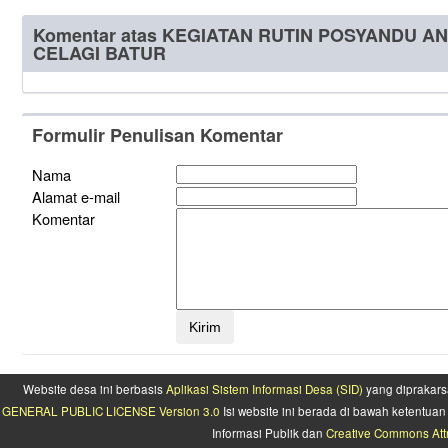
Komentar atas KEGIATAN RUTIN POSYANDU 
CELAGI BATUR
Formulir Penulisan Komentar
Nama
Alamat e-mail
Komentar
Website desa ini berbasis
Aplikasi Sistem Informasi Desa (SID)
yang diprakars
GENERAL PUBLIC LICENSE Version 3.0
Isi website ini berada di bawah ketentu
Informasi Publik dan
Creative Commons Attr