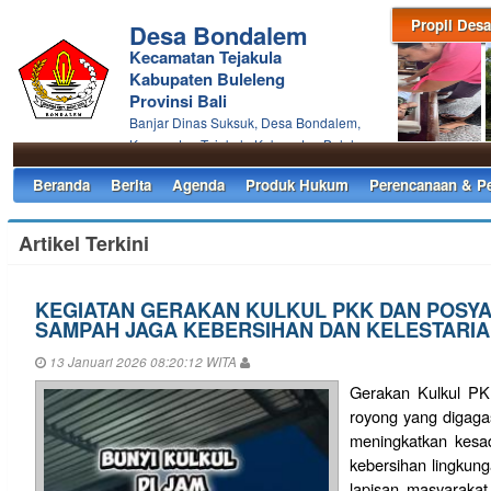
Propil Desa
Desa Bondalem
Kecamatan Tejakula
Kabupaten Buleleng
Provinsi Bali
Banjar Dinas Suksuk, Desa Bondalem,
Kecamatan Tejakula Kabupaten Buleleng
Beranda
Berita
Agenda
Produk Hukum
Perencanaan & P
Artikel Terkini
KEGIATAN GERAKAN KULKUL PKK DAN POSYA
SAMPAH JAGA KEBERSIHAN DAN KELESTARI
13 Januari 2026 08:20:12 WITA
Gerakan Kulkul PK
royong yang digaga
meningkatkan kesa
kebersihan lingkung
lapisan masyarakat