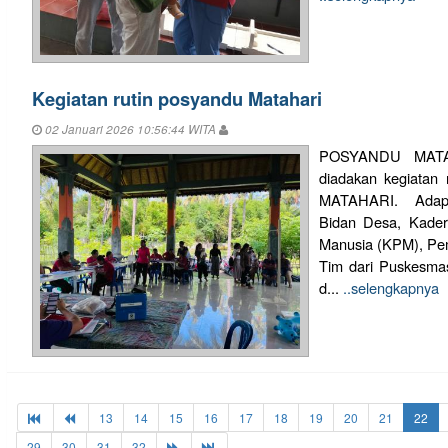
Kegiatan rutin posyandu Matahari
02 Januari 2026 10:56:44 WITA
POSYANDU MATAH
diadakan kegiata
MATAHARI. Adapun
Bidan Desa, Kade
Manusia (KPM), Pem
Tim dari Puskesmas
d...
..selengkapnya
13
14
15
16
17
18
19
20
21
22
29
30
31
32