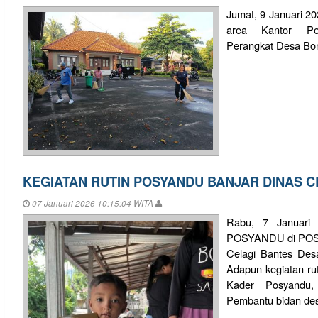
Jumat, 9 Januari 20
area Kantor Per
Perangkat Desa Bon
KEGIATAN RUTIN POSYANDU BANJAR DINAS C
07 Januari 2026 10:15:04 WITA
Rabu, 7 Januari 
POSYANDU di PO
Celagi Bantes Des
Adapun kegiatan ru
Kader Posyandu,
Pembantu bidan des