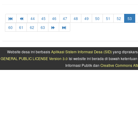
44
45
46
47
48
49
50
51
52
53
60
61
62
63
Website desa ini berbasis
Aplikasi Sistem Informasi Desa (SID)
yang diprakars
GENERAL PUBLIC LICENSE Version 3.0
Isi website ini berada di bawah ketentu
Informasi Publik dan
Creative Commons Attr