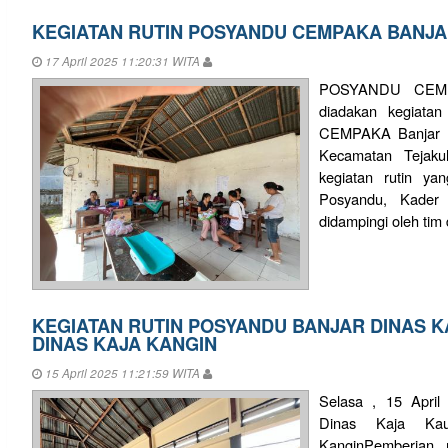
KEGIATAN RUTIN POSYANDU CEMPAKA BANJA
17 April 2025 11:20:31 WITA
POSYANDU CEMP
diadakan kegiata
CEMPAKA Banjar D
Kecamatan Tejaku
kegiatan rutin ya
Posyandu, Kader
didampingi oleh tim
KEGIATAN RUTIN POSYANDU BANJAR DINAS K
DINAS KAJA KANGIN
15 April 2025 11:21:59 WITA
Selasa , 15 April
Dinas Kaja Ka
KanginPemberian