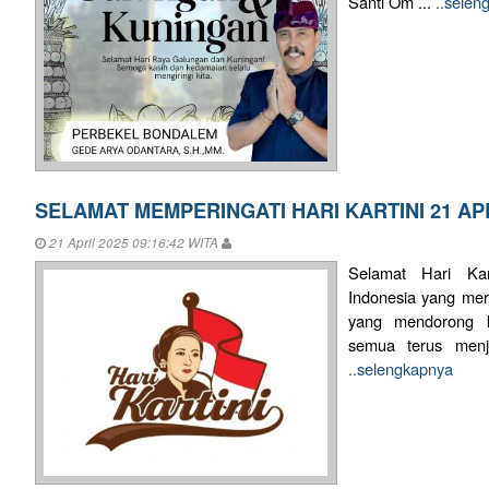
Santi Om ...
..selen
SELAMAT MEMPERINGATI HARI KARTINI 21 APR
21 April 2025 09:16:42 WITA
Selamat Hari Ka
Indonesia yang me
yang mendorong k
semua terus menja
..selengkapnya