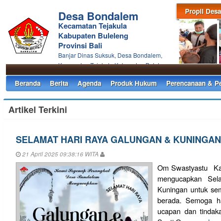
Propil Desa
Desa Bondalem
Kecamatan Tejakula
Kabupaten Buleleng
Provinsi Bali
Banjar Dinas Suksuk, Desa Bondalem,
Kecamatan Tejakula Kabupaten Buleleng
Beranda
Berita
Agenda
Produk Hukum
Perencanaan & P
Artikel Terkini
SELAMAT HARI RAYA GALUNGAN & KUNINGAN
21 April 2025 09:38:16 WITA
Om Swastyastu Ka
mengucapkan Sel
Kuningan untuk se
berada. Semoga ha
ucapan dan tindak