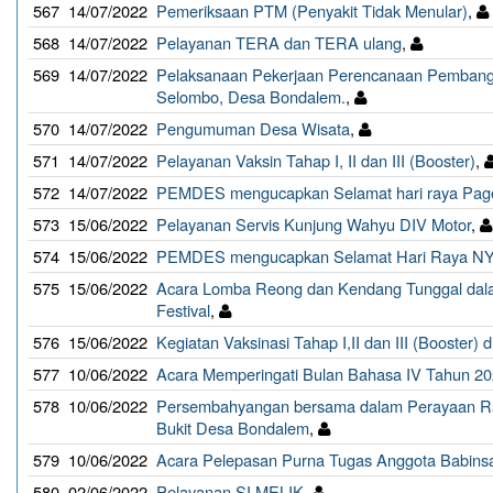
567
14/07/2022
Pemeriksaan PTM (Penyakit Tidak Menular)
,
568
14/07/2022
Pelayanan TERA dan TERA ulang
,
569
14/07/2022
Pelaksanaan Pekerjaan Perencanaan Pembangu
Selombo, Desa Bondalem.
,
570
14/07/2022
Pengumuman Desa Wisata
,
571
14/07/2022
Pelayanan Vaksin Tahap I, II dan III (Booster)
,
572
14/07/2022
PEMDES mengucapkan Selamat hari raya Pag
573
15/06/2022
Pelayanan Servis Kunjung Wahyu DIV Motor
,
574
15/06/2022
PEMDES mengucapkan Selamat Hari Raya NY
575
15/06/2022
Acara Lomba Reong dan Kendang Tunggal dala
Festival
,
576
15/06/2022
Kegiatan Vaksinasi Tahap I,II dan III (Booster)
577
10/06/2022
Acara Memperingati Bulan Bahasa IV Tahun 2
578
10/06/2022
Persembahyangan bersama dalam Perayaan Ra
Bukit Desa Bondalem
,
579
10/06/2022
Acara Pelepasan Purna Tugas Anggota Babin
580
02/06/2022
Pelayanan SI MELIK
,