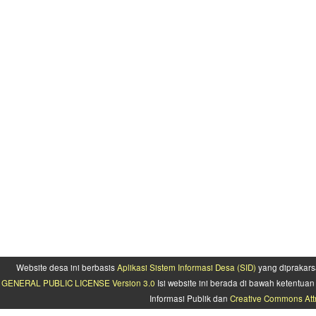
Website desa ini berbasis
Aplikasi Sistem Informasi Desa (SID)
yang diprakars
GENERAL PUBLIC LICENSE Version 3.0
Isi website ini berada di bawah ketentu
Informasi Publik dan
Creative Commons Attr