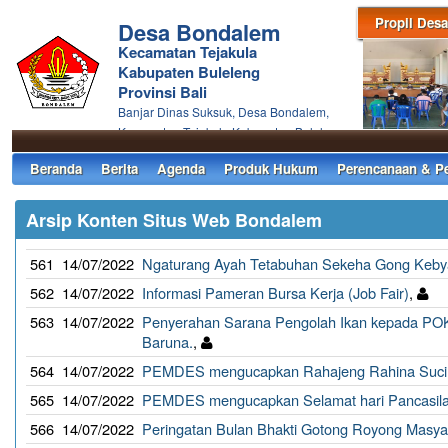
Propil Desa
Desa Bondalem
Kecamatan Tejakula
Kabupaten Buleleng
Provinsi Bali
Banjar Dinas Suksuk, Desa Bondalem,
Kecamatan Tejakula Kabupaten Buleleng
Beranda
Berita
Agenda
Produk Hukum
Perencanaan & P
Arsip Konten Situs Web Bondalem
561
14/07/2022
Ngaturang Ayah Tetabuhan Sekeha Gong Keby
562
14/07/2022
Informasi Pameran Bursa Kerja (Job Fair)
,
563
14/07/2022
Penyerahan Sarana Pengolah Ikan kepada PO
Baruna.
,
564
14/07/2022
PEMDES mengucapkan Rahajeng Rahina Suci 
565
14/07/2022
PEMDES mengucapkan Selamat hari Pancasil
566
14/07/2022
Peringatan Bulan Bhakti Gotong Royong Masy